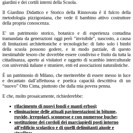
giardini e dei cortili interni della Scuola.
Il Giardino Didattico e Storico della Rinnovata è il fulcro della
metodologia pizzigoniana, che vede il bambino attivo costruttore
della propria conoscenza.
E' un patrimonio storico, botanico e di esperienza contadina
tramandata da generazioni oggi però "invisibile", nascosto, a causa
di limitazioni architettoniche e tecnologiche: di fatto solo i bimbi
della scuola possono godere, e in modo parziale, di questo
inestimabile tesoro che dovrebbe essere condiviso e fruito da tutta la
cittadinanza, aperto ai visitatori e oggetto di scambio interculturale
con università italiane e straniere, enti ed associazioni naturalistiche.
È un patrimonio di Milano, che meriterebbe di essere messo in luce
e decantato dall’affettuosa e poetica capacità descrittiva di un
“nuovo” Otto Cima, piuttosto che dalla mia povera penna.
E che, molto prosaicamente, richiederebbe:
rifacimento di nuovi fondi e manti erbosi;
eliminazione delle attuali pavimentazioni in bitume,
ruvide, irregolari, sconnesse e con numerose buche;
sostituzione dei cordoli dei marciapiedi posti intorno
all’edificio scolastico e di quelli delimitanti aiuole e
stradine;