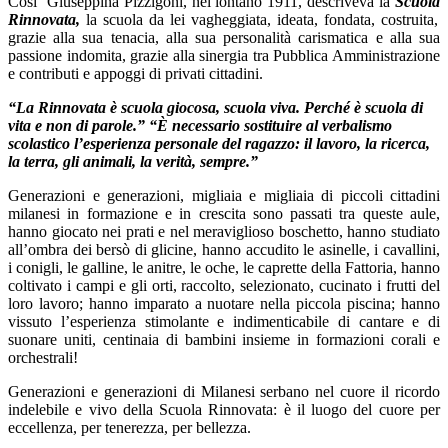
Così Giuseppina Pizzigoni, nel lontano 1911, descriveva la
Scuola
Rinnovata
,
la scuola da lei vagheggiata, ideata, fondata, costruita,
grazie alla sua tenacia, alla sua personalità carismatica e alla sua
passione indomita, grazie alla sinergia tra Pubblica Amministrazione
e contributi e appoggi di privati cittadini.
“La Rinnovata è scuola giocosa, scuola viva.
Perché è scuola di
vita e non di parole.”
“È necessario sostituire
al verbalismo
scolastico l’esperienza personale del ragazzo: il lavoro, la ricerca,
la terra, gli animali, la verità, sempre.”
Generazioni e generazioni, migliaia e migliaia di piccoli cittadini
milanesi in formazione e in crescita sono passati tra queste aule,
hanno giocato nei prati e nel meraviglioso boschetto, hanno studiato
all’ombra dei bersò di glicine, hanno accudito le asinelle, i cavallini,
i conigli, le galline, le anitre, le oche, le caprette della Fattoria, hanno
coltivato i campi e gli orti, raccolto, selezionato, cucinato i frutti del
loro lavoro; hanno imparato a nuotare nella piccola piscina; hanno
vissuto l’esperienza stimolante e indimenticabile di cantare e di
suonare uniti, centinaia di bambini insieme in formazioni corali e
orchestrali!
Generazioni e generazioni di Milanesi serbano nel cuore il ricordo
indelebile e vivo della Scuola Rinnovata: è il luogo del cuore per
eccellenza, per tenerezza, per bellezza.