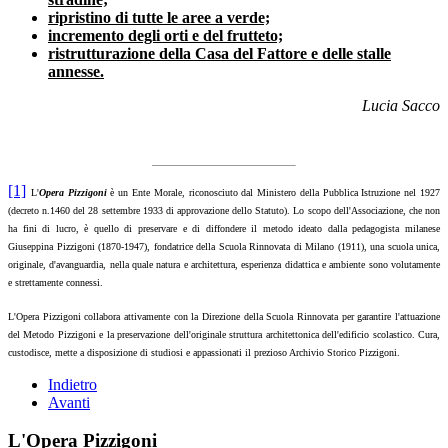
ripristino di tutte le aree a verde;
incremento degli orti e del frutteto;
ristrutturazione della Casa del Fattore e delle stalle
annesse.
Lucia Sacco
[1]
L'
Opera Pizzigoni
è un Ente Morale, riconosciuto dal Ministero della Pubblica Istruzione nel 1927
(decreto n.1460 del 28 settembre 1933 di approvazione dello Statuto). Lo scopo dell'Associazione, che non
ha fini di lucro, è quello di preservare e di diffondere il metodo ideato dalla pedagogista milanese
Giuseppina Pizzigoni (1870-1947), fondatrice della Scuola Rinnovata di Milano (1911), una scuola unica,
originale, d'avanguardia, nella quale natura e architettura, esperienza didattica e ambiente sono volutamente
e strettamente connessi.
L'Opera Pizzigoni collabora attivamente con la Direzione della Scuola Rinnovata per garantire l'attuazione
del Metodo Pizzigoni e la preservazione dell'originale struttura architettonica dell'edificio scolastico.
Cura,
custodisce, mette a disposizione di studiosi e appassionati il prezioso Archivio Storico Pizzigoni.
Indietro
Avanti
L'Opera Pizzigoni