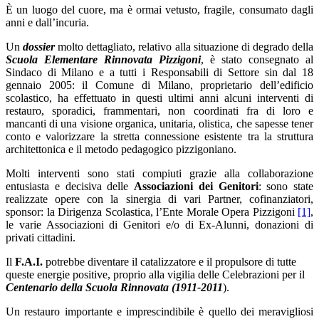
È un luogo del cuore, ma è ormai vetusto, fragile, consumato dagli
anni e dall’incuria.
Un
dossier
molto dettagliato, relativo alla situazione di degrado della
Scuola Elementare Rinnovata Pizzigoni
, è stato consegnato al
Sindaco di Milano e a tutti i Responsabili di Settore sin dal 18
gennaio 2005: il Comune di Milano, proprietario dell’edificio
scolastico, ha effettuato in questi ultimi anni alcuni interventi di
restauro, sporadici, frammentari, non coordinati fra di loro e
mancanti di una visione organica, unitaria, olistica, che sapesse tener
conto e valorizzare la stretta connessione esistente tra la struttura
architettonica e il metodo pedagogico pizzigoniano.
Molti interventi sono stati compiuti grazie alla collaborazione
entusiasta e decisiva delle
Associazioni dei Genitori
: sono state
realizzate opere con la sinergia di vari Partner, cofinanziatori,
sponsor: la Dirigenza Scolastica, l’Ente Morale Opera Pizzigoni
[1]
,
le varie Associazioni di Genitori e/o di Ex-Alunni, donazioni di
privati cittadini.
Il
F.A.I.
potrebbe diventare il catalizzatore e il propulsore di tutte
queste energie positive, proprio alla vigilia delle Celebrazioni per il
Centenario della Scuola Rinnovata (1911-2011
).
Un restauro importante e imprescindibile è quello dei meravigliosi