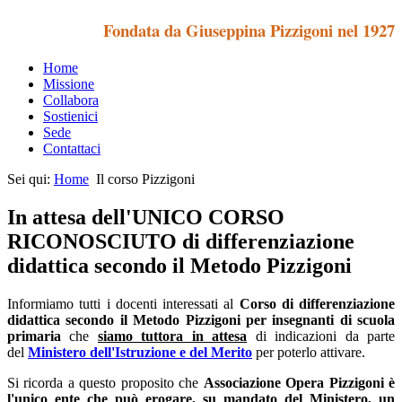
Fondata da Giuseppina Pizzigoni nel 1927
Home
Missione
Collabora
Sostienici
Sede
Contattaci
Sei qui:
Home
Il corso Pizzigoni
In attesa dell'UNICO CORSO
RICONOSCIUTO di differenziazione
didattica secondo il Metodo Pizzigoni
Informiamo tutti i docenti interessati al
Corso di differenziazione
didattica secondo il Metodo Pizzigoni per insegnanti di scuola
primaria
che
siamo tuttora in attesa
di indicazioni da parte
del
Ministero dell'Istruzione e del Merito
per poterlo attivare.
Si ricorda a questo proposito che
Associazione Opera Pizzigoni è
l'unico ente che può erogare, su mandato del Ministero, un