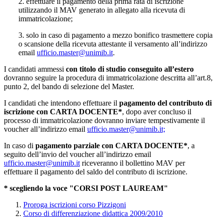
2. effettuare il pagamento della prima rata di iscrizione
utilizzando il MAV generato in allegato alla ricevuta di
immatricolazione;
3. solo in caso di pagamento a mezzo bonifico trasmettere copia
o scansione della ricevuta attestante il versamento all’indirizzo
email
ufficio.master@unimib.it
.
I candidati ammessi
con titolo di studio conseguito all’estero
dovranno seguire la procedura di immatricolazione descritta all’art.8,
punto 2, del bando di selezione del Master.
I candidati che intendono effettuare il
pagamento del contributo di
iscrizione con CARTA DOCENTE*
, dopo aver concluso il
processo di immatricolazione dovranno inviare tempestivamente il
voucher all’indirizzo email
ufficio.master@unimib.it;
In caso di
pagamento parziale con CARTA DOCENTE*
, a
seguito dell’invio del voucher all’indirizzo email
ufficio.master@unimib.it
riceveranno il bollettino MAV per
effettuare il pagamento del saldo del contributo di iscrizione.
* scegliendo la voce "CORSI POST LAUREAM"
Proroga iscrizioni corso Pizzigoni
Corso di differenziazione didattica 2009/2010